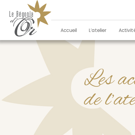
Aller
au
contenu
L’atelier
Activit
Accueil
Les ac
de l’at