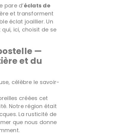
se pare d’
éclats de
ière et transforment
le éclat joaillier. Un
i, ici, choisit de se
ostelle —
ière et du
use, célèbre le savoir-
reilles créées cet
té. Notre région était
ques. La rusticité de
 de mer que nous donne
emment.