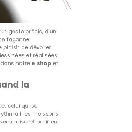
’un geste précis, d’un
’on façonne
 plaisir de dévoiler
dessinées et réalisées
t dans notre
e‑shop
et
uand la
e, celui qui se
rythmait les moissons
nsecte discret pour en