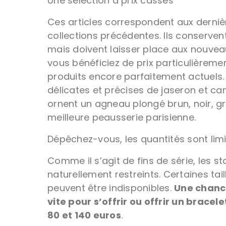
Une sélection à prix cassés
Ces articles correspondent aux derniè
collections précédentes. Ils conservent
mais doivent laisser place aux nouveaut
vous bénéficiez de prix particulièrem
produits encore parfaitement actuels.
délicates et précises de jaseron et can
ornent un agneau plongé brun, noir, gr
meilleure peausserie parisienne.
Dépêchez-vous, les quantités sont limi
Comme il s’agit de fins de série, les s
naturellement restreints. Certaines tai
peuvent être indisponibles.
Une chance
vite pour s’offrir ou offrir un brace
80 et 140 euros
.