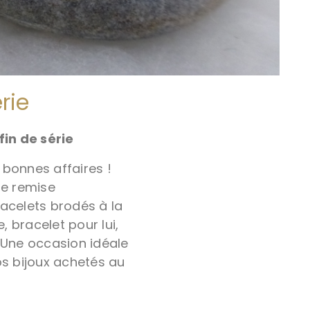
rie
fin de série
 bonnes affaires !
e remise
racelets brodés à la
, bracelet pour lui,
 Une occasion idéale
os bijoux achetés au