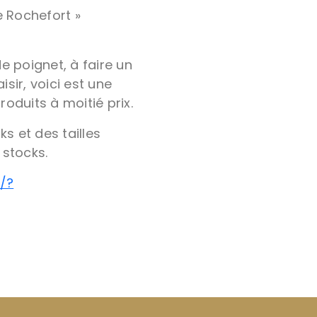
e Rochefort »
e poignet, à faire un
sir, voici est une
oduits à moitié prix.
ks et des tailles
 stocks.
/?