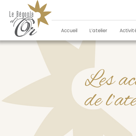
Aller
au
contenu
L’atelier
Activit
Accueil
Les ac
de l’at