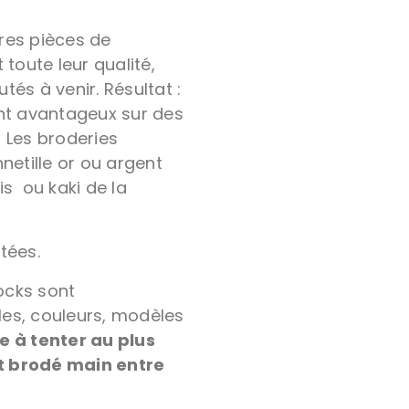
res pièces de
 toute leur qualité,
és à venir. Résultat :
ent avantageux sur des
 Les broderies
netille or ou argent
is ou kaki de la
tées.
tocks sont
lles, couleurs, modèles
 à tenter au plus
let brodé main entre