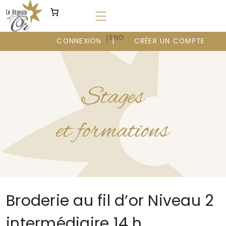
Aller
au
contenu
|
FR
ENG
CONNEXION
CRÉER UN COMPTE
Stages
et formations
Broderie au fil d’or Niveau 2
intermédiaire 14 h