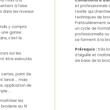
ur mais à la
Conditions d’adm
entent à l’aise
et professionnels
s dans les niveaux
textile qui cherche
techniques de brode
Particulièrement
ndis y compris
un cycle de forma
e une ganse.
professionnelle ou
ire, c’est le
se forment à la bro
Prérequis :
très b
urs sur les
d’aiguille et maîtr
ent être exécutés
de base de la brod
e certes, point de
int lancé … mais
le, application de
mple …
maîtriser les
broderie au fil