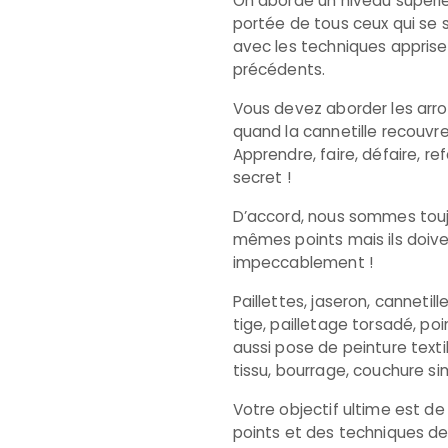
On aborde un niveau supérie
portée de tous ceux qui se s
avec les techniques apprise
précédents.
Vous devez aborder les arro
quand la cannetille recouvr
Apprendre, faire, défaire, refa
secret !
D’accord, nous sommes toujo
mêmes points mais ils doiv
impeccablement !
Paillettes, jaseron, cannetill
tige, pailletage torsadé, po
aussi pose de peinture texti
tissu, bourrage, couchure si
Votre objectif ultime est de 
points et des techniques de 