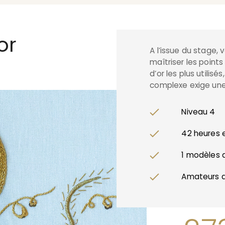
or
A l’issue du stage, 
maîtriser les points
h
d’or les plus utilisé
complexe exige une
Niveau 4
42 heures e
1 modèles a
Amateurs av