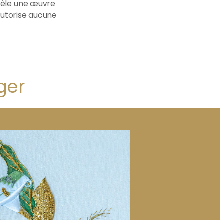
odèle une œuvre
autorise aucune
ger