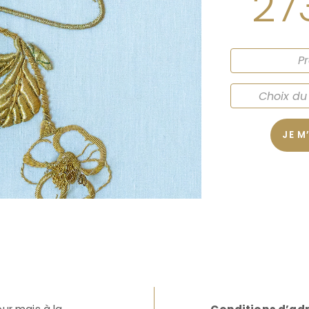
27
JE M