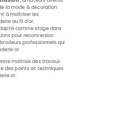
ission :
amateurs avertis
 de la mode & décoration
nt à maîtriser les
rie au fil d’or.
 adapté comme stage dans
tions pour reconversion
 brodeurs professionnels qui
derie or.
onne maîtrise des travaux
ise des points et techniques
erie or.