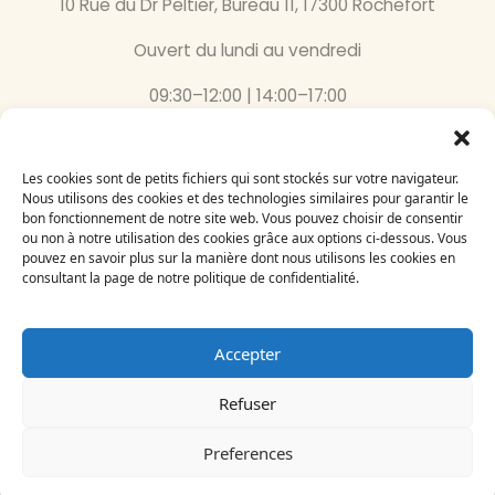
10 Rue du Dr Peltier, Bureau 11, 17300 Rochefort
Ouvert du lundi au vendredi
09:30–12:00 | 14:00–17:00
05 46 87 59 36
Les cookies sont de petits fichiers qui sont stockés sur votre navigateur.
Nous utilisons des cookies et des technologies similaires pour garantir le
Inscrivez-vous
bon fonctionnement de notre site web. Vous pouvez choisir de consentir
à notre newsletter
ou non à notre utilisation des cookies grâce aux options ci-dessous. Vous
Email
pouvez en savoir plus sur la manière dont nous utilisons les cookies en
consultant la page de notre politique de confidentialité.
Accepter
Refuser
Le Bégonia d’Or 2024
Création par
Adelysnet
Preferences