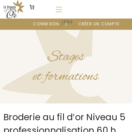
Aller
au
contenu
|
FR
ENG
CONNEXION
CRÉER UN COMPTE
Stages
et formations
Broderie au fil d’or Niveau 5
professionnalisation 60 h