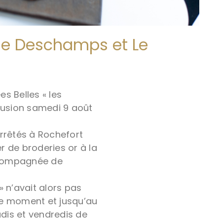
vie Deschamps et Le
s Belles « les
ffusion samedi 9 août
arrêtés à Rochefort
er de broderies or à la
ccompagnée de
» n’avait alors pas
ce moment et jusqu’au
udis et vendredis de