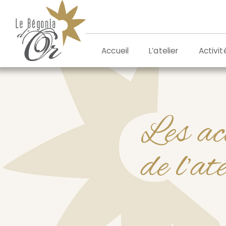
Aller
au
contenu
L’atelier
Activit
Accueil
Les ac
de l’at