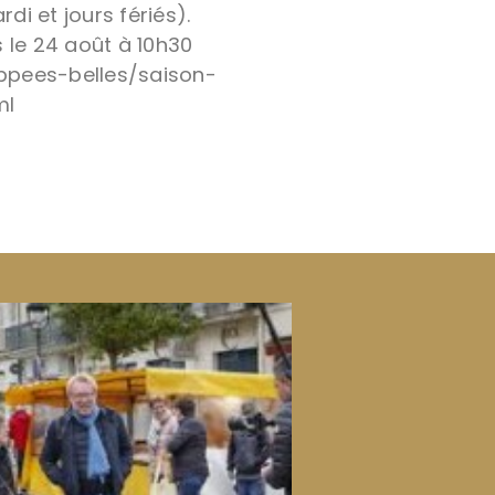
di et jours fériés).
 le 24 août à 10h30
ppees-belles/saison-
ml