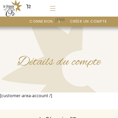
Aller
au
contenu
|
FR
ENG
CONNEXION
CRÉER UN COMPTE
Détails du compte
[customer-area-account /]