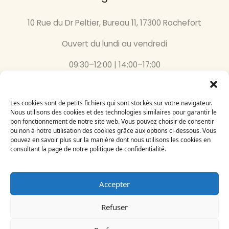
10 Rue du Dr Peltier, Bureau 11, 17300 Rochefort
Ouvert du lundi au vendredi
09:30–12:00 | 14:00–17:00
05 46 87 59 36
Les cookies sont de petits fichiers qui sont stockés sur votre navigateur.
Nous utilisons des cookies et des technologies similaires pour garantir le
Inscrivez-vous
bon fonctionnement de notre site web. Vous pouvez choisir de consentir
à notre newsletter
ou non à notre utilisation des cookies grâce aux options ci-dessous. Vous
Email
pouvez en savoir plus sur la manière dont nous utilisons les cookies en
consultant la page de notre politique de confidentialité.
Accepter
Refuser
Le Bégonia d’Or 2024
Création par
Adelysnet