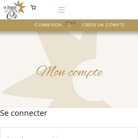
Aller
au
contenu
|
FR
ENG
CONNEXION
CRÉER UN COMPTE
Mon compte
Se connecter