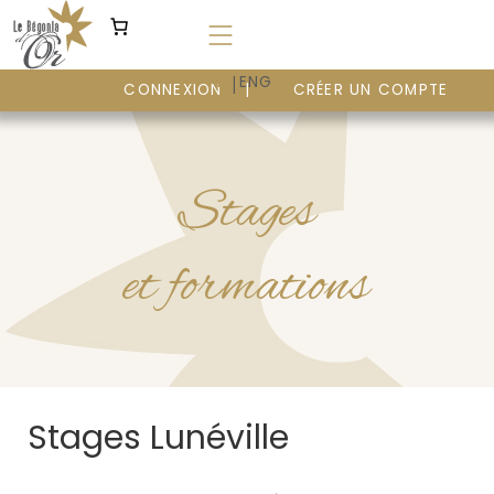
Aller
au
contenu
|
FR
ENG
CONNEXION
CRÉER UN COMPTE
Stages
et formations
Stages Lunéville