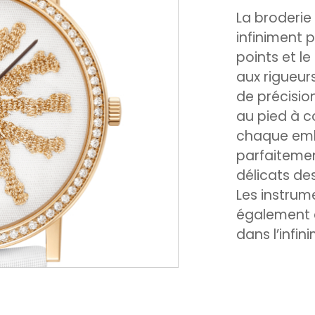
La broderie 
infiniment 
points et le
aux rigueurs
de précision
au pied à c
chaque emb
parfaiteme
délicats de
Les instrum
également 
dans l’infin