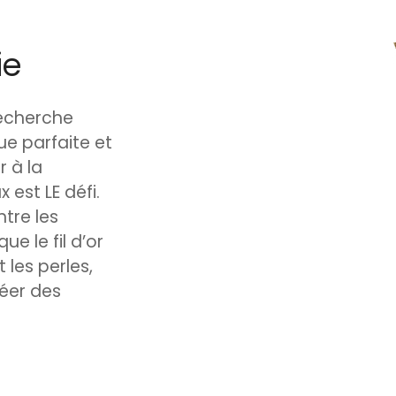
ie
echerche
ue parfaite et
r à la
x est LE défi.
ntre les
ue le fil d’or
 les perles,
réer des