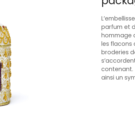
packa
L’embelliss
parfum et d
hommage au
les flacons 
broderies d
s’accordent
contenant.
ainsi un sy