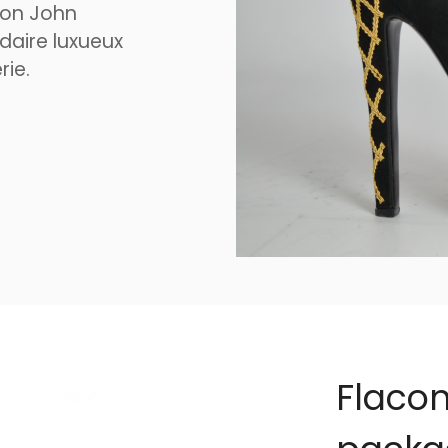
son John
daire luxueux
rie.
Flaco