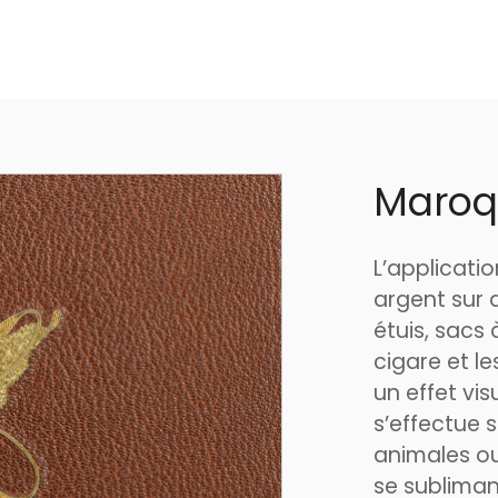
Maroq
L’applicatio
argent sur d
étuis, sacs 
cigare et l
un effet vis
s’effectue s
animales ou
se sublima