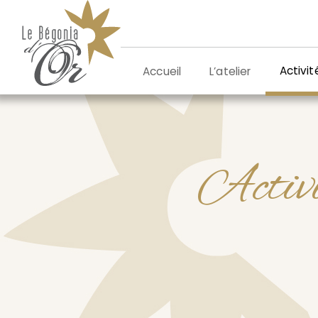
Aller
au
contenu
Activit
L’atelier
Accueil
Activi