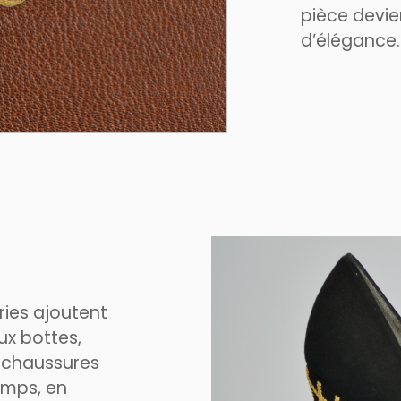
pièce devie
d’élégance.
ies ajoutent
ux bottes,
 chaussures
hamps, en