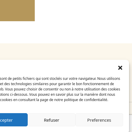
E-Shop
CGV
sont de petits fichiers qui sont stockés sur votre navigateur. Nous utilisons
Mentions légales
et des technologies similaires pour garantir le bon fonctionnement de
FAQ
eb. Vous pouvez choisir de consentir ou non à notre utilisation des cookies
Contact
tions ci-dessous. Vous pouvez en savoir plus sur la manière dont nous
s cookies en consultant la page de notre politique de confidentialité.
il
cepter
Refuser
Preferences