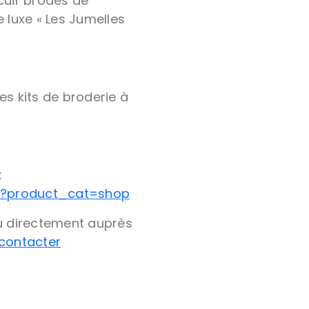
 cuir brodés de
e luxe « Les Jumelles
es kits de broderie à
:
ue?product_cat=shop
u directement auprès
contacter