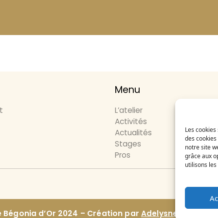
Menu
t
L’atelier
Activités
Les cookies 
Actualités
des cookies 
Stages
notre site w
Pros
grâce aux op
utilisons le
Ema
Ac
e Bégonia d’Or 2024 – Création par
Adelysnet