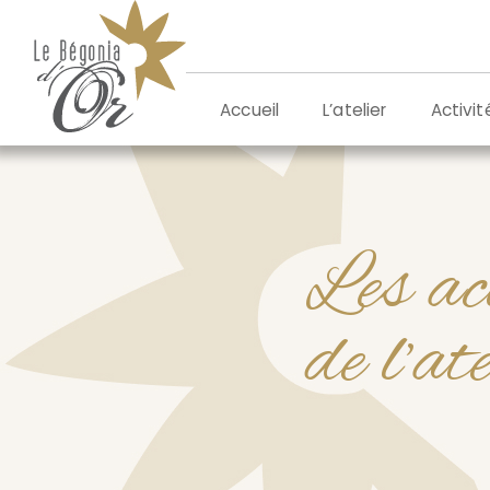
Aller
au
contenu
L’atelier
Activit
Accueil
Les ac
de l’at