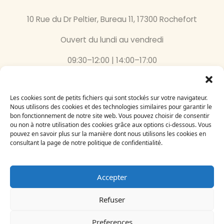
10 Rue du Dr Peltier, Bureau 11, 17300 Rochefort
Ouvert du lundi au vendredi
09:30–12:00 | 14:00–17:00
05 46 87 59 36
Les cookies sont de petits fichiers qui sont stockés sur votre navigateur.
Nous utilisons des cookies et des technologies similaires pour garantir le
Inscrivez-vous
bon fonctionnement de notre site web. Vous pouvez choisir de consentir
à notre newsletter
ou non à notre utilisation des cookies grâce aux options ci-dessous. Vous
Email
pouvez en savoir plus sur la manière dont nous utilisons les cookies en
consultant la page de notre politique de confidentialité.
Accepter
Refuser
Le Bégonia d’Or 2024
Création par
Adelysnet
Preferences