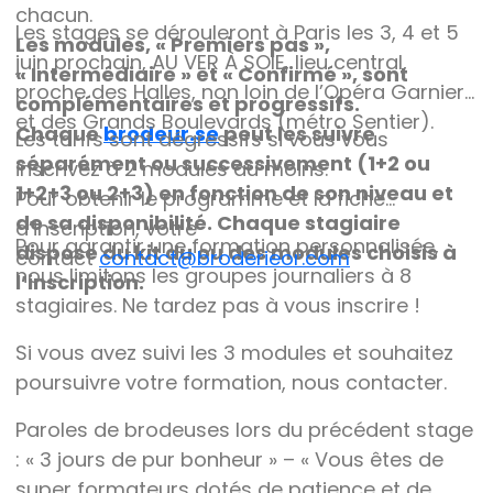
chacun.
Les stages se dérouleront à Paris les 3, 4 et 5
Les modules, « Premiers pas »,
juin prochain, AU VER À SOIE, lieu central,
« Intermédiaire » et « Confirmé », sont
proche des Halles, non loin de l’Opéra Garnier
complémentaires et progressifs.
et des Grands Boulevards (métro Sentier).
Chaque
brodeur.se
peut les suivre
Les tarifs sont dégressifs si vous vous
séparément ou successivement (1+2 ou
inscrivez à 2 modules au moins.
1+2+3 ou 2+3) en fonction de son niveau et
Pour obtenir le programme et la fiche
de sa disponibilité. Chaque stagiaire
d’inscription, votre
Pour garantir une formation personnalisée,
dispose du kit du ou des modules choisis à
contact
contact@broderieor.com
nous limitons les groupes journaliers à 8
l’inscription.
stagiaires. Ne tardez pas à vous inscrire !
Si vous avez suivi les 3 modules et souhaitez
poursuivre votre formation, nous contacter.
Paroles de brodeuses lors du précédent stage
: « 3 jours de pur bonheur » – « Vous êtes de
super formateurs dotés de patience et de