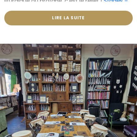
liturgique ou profane, c’est le relief !
Stages –
L’atelier du Bégonia d’or – broderie or sur
Rochefort
LIRE LA SUITE