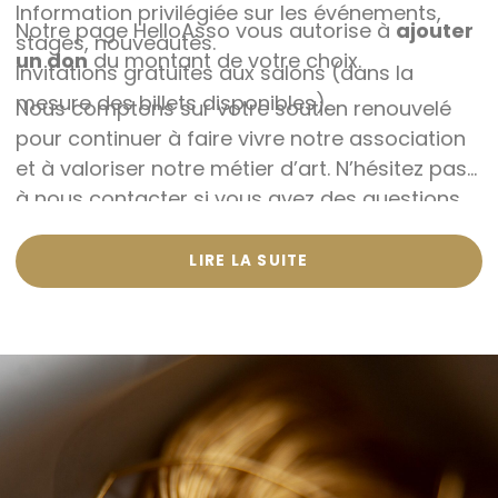
Information privilégiée sur les événements,
Notre page HelloAsso vous autorise à
ajouter
stages, nouveautés.
un don
du montant de votre choix.
Invitations gratuites aux salons (dans la
mesure des billets disponibles).
Nous comptons sur votre soutien renouvelé
pour continuer à faire vivre notre association
et à valoriser notre métier d’art. N’hésitez pas
à nous contacter si vous avez des questions
ou des suggestions.
LIRE LA SUITE