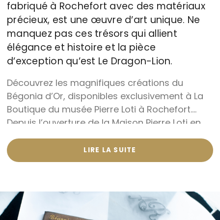
fabriqué à Rochefort avec des matériaux
précieux, est une œuvre d’art unique. Ne
manquez pas ces trésors qui allient
élégance et histoire et la pièce
d’exception qu’est Le Dragon-Lion.
Découvrez les magnifiques créations du
Bégonia d’Or, disponibles exclusivement à La
Boutique du musée Pierre Loti à Rochefort.
Depuis l’ouverture de la Maison Pierre Loti en
juin 2025, Le Bégonia d’Or vous propose une
collection exceptionnelle de pièces brodées à
LIRE LA SUITE
la main en son atelier avec des fils d’or,
fabriqués en France.
Chaque création est unique et s’inspire de
motifs chers à Pierre Loti. Vous trouverez un
bijou d’intérieur, des bijoux, des cartes