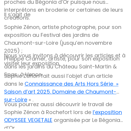
avec de la cannetille 24 carats, et l’autre
proches du Bégonia d’Or puisque nous
arbore le logo de la Maison Pierre Loti, brillant
interprétons en broderie or certaines de leurs
Il s’agit de
de tous ses feux, dessiné par Coco Fronsac.
créations.
Enfin, le Dragon-Lion, enveloppant un galet,
Sophie Zénon, artiste photographe, pour son
vient protéger votre intérieur avec élégance.
exposition au Festival des jardins de
Chaque objet du Bégonia d’Or est une pièce
Chaumont-sur-Loire (jusqu’en novembre
unique, brodée à la main dans notre atelier à
2025) ;
Nous vous invitons à découvrir les articles et à
Rochefort avec les matières les plus
Philippe Cramer, artiste, pour son exposition
visiter leur exposition.
précieuses disponibles.
dans les jardins du Château Saint-Martin &
Ne manquez pas l’occasion de posséder une
Spas à Vence.
Sophie Zénon fait aussi l’objet d’un article
pièce d’exception, alliant savoir-faire artisanal
dans le
Connaissance des Arts Hors Série »
et histoire. Visitez La Boutique du musée Pierre
Saison d’art 2025. Domaine de Chaumont-
Loti à Rochefort et laissez-vous séduire par
sur-Loire
« .
ces trésors uniques.
Vous pourrez aussi découvrir le travail de
Sophie Zénon à Rochefort lors de
l’exposition
ODYSSEE VEGETALE
organisée par Le Bégonia
d’Or.