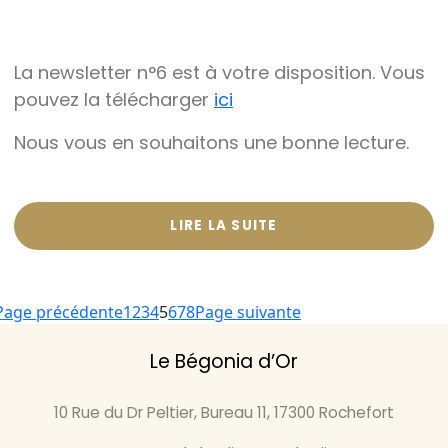
La newsletter n°6 est à votre disposition. Vous
pouvez la télécharger
ici
Nous vous en souhaitons une bonne lecture.
LIRE LA SUITE
Page précédente
1
2
3
4
5
6
7
8
Page suivante
Le Bégonia d’Or
10 Rue du Dr Peltier, Bureau 11, 17300 Rochefort