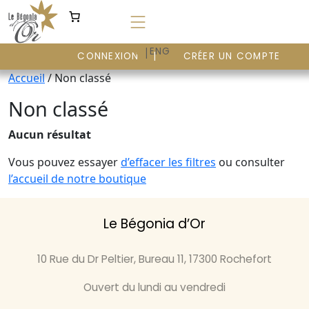
Aller
au
contenu
|
FR
ENG
CONNEXION
CRÉER UN COMPTE
Accueil
/ Non classé
Non classé
Aucun résultat
Vous pouvez essayer
d’effacer les filtres
ou consulter
l’accueil de notre boutique
Le Bégonia d’Or
10 Rue du Dr Peltier, Bureau 11, 17300 Rochefort
Ouvert du lundi au vendredi