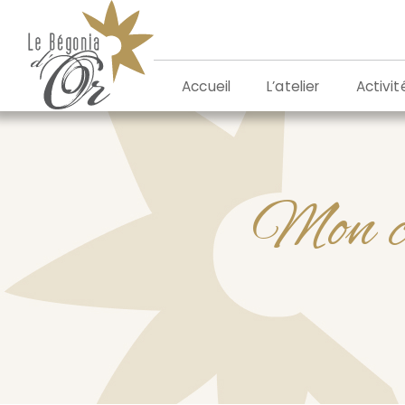
Aller
au
contenu
L’atelier
Activit
Accueil
Mon c