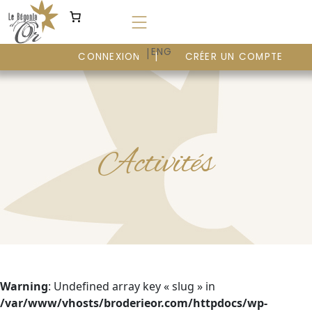
Aller
au
contenu
|
FR
ENG
CONNEXION
CRÉER UN COMPTE
Activités
Warning
: Undefined array key « slug » in
/var/www/vhosts/broderieor.com/httpdocs/wp-