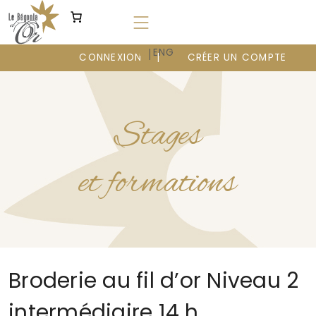
Aller
au
contenu
|
FR
ENG
CONNEXION
CRÉER UN COMPTE
Stages
et formations
Broderie au fil d’or Niveau 2
intermédiaire 14 h