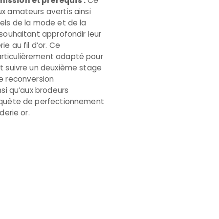
ission et prérequis :
Ce
x amateurs avertis ainsi
els de la mode et de la
 souhaitant approfondir leur
ie au fil d’or. Ce
rticulièrement adapté pour
nt suivre un deuxième stage
e reconversion
nsi qu’aux brodeurs
 quête de perfectionnement
derie or.