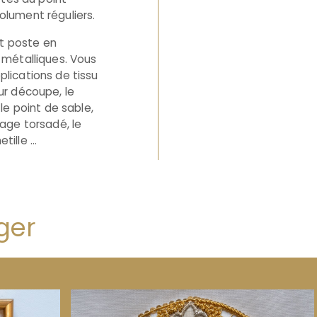
olument réguliers.
t poste en
s métalliques. Vous
plications de tissu
sur découpe, le
 le point de sable,
tage torsadé, le
etille …
ger