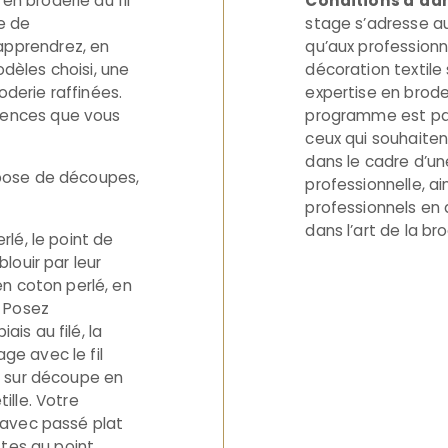
n broderie au fil
Conditions d’adm
ge de
stage s’adresse au
apprendrez, en
qu’aux professionn
dèles choisi, une
décoration textile
derie raffinées.
expertise en broder
tences que vous
programme est pa
ceux qui souhaite
dans le cadre d’un
 pose de découpes,
professionnelle, ai
professionnels en
dans l’art de la bro
rlé, le point de
blouir par leur
 en coton perlé, en
. Posez
ais au filé, la
ge avec le fil
is sur découpe en
ille. Votre
é avec passé plat
ettes au point