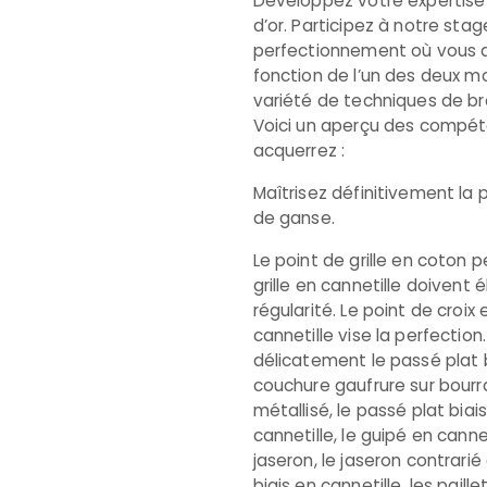
Développez votre expertise e
d’or. Participez à notre sta
perfectionnement où vous 
fonction de l’un des deux mo
variété de techniques de bro
Voici un aperçu des compé
acquerrez :
Maîtrisez définitivement la
de ganse.
Le point de grille en coton pe
grille en cannetille doivent é
régularité. Le point de croix
cannetille vise la perfection
délicatement le passé plat bi
couchure gaufrure sur bourra
métallisé, le passé plat bia
cannetille, le guipé en cannet
jaseron, le jaseron contrari
biais en cannetille, les paill