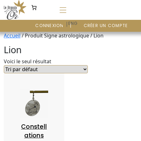
Aller
au
contenu
|
FR
ENG
CONNEXION
CRÉER UN COMPTE
Accueil
/ Produit Signe astrologique / Lion
Lion
Voici le seul résultat
Constell
ations