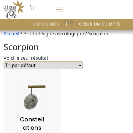
Aller
au
contenu
|
FR
ENG
CONNEXION
CRÉER UN COMPTE
Accueil
/ Produit Signe astrologique / Scorpion
Scorpion
Voici le seul résultat
Constell
ations