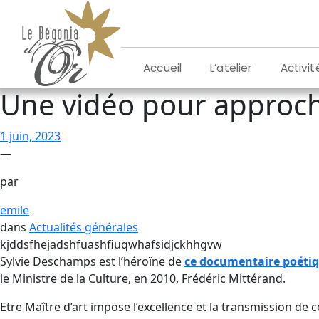
Aller
au
contenu
L’atelier
Activit
Accueil
Une vidéo pour approch
1 juin, 2023
—
par
emile
dans
Actualités générales
kjddsfhejadshfuashfiuqwhafsidjckhhgvw
Sylvie Deschamps est l’héroïne de
ce documentaire poétique
le Ministre de la Culture, en 2010, Frédéric Mittérand.
Etre Maître d’art impose l’excellence et la transmission de c