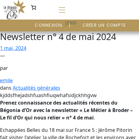
Aller
au
contenu
|
FR
ENG
CONNEXION
CRÉER UN COMPTE
Newsletter n° 4 de mai 2024
1 mai, 2024
—
par
emile
dans
Actualités générales
kjddsfhejadshfuashfiuqwhafsidjckhhgvw
Prenez connaissance des actualités récentes du
Bégonia d’Or avec la newsletter « Le Métier à Broder –
Le fil d’Or qui nous relier » n° 4 de mai
.
Echappées Belles du 18 mai sur France 5 : Jérôme Pitorin
fait visiter l’atelier, la ville de Rochefort et les environs avec