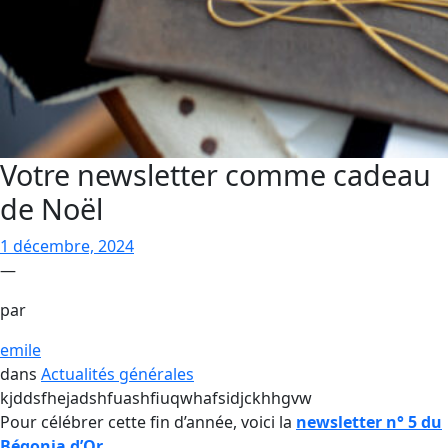
Votre newsletter comme cadeau
de Noël
1 décembre, 2024
—
par
emile
dans
Actualités générales
kjddsfhejadshfuashfiuqwhafsidjckhhgvw
Pour célébrer cette fin d’année, voici la
newsletter n° 5 du
Bégonia d’Or
.