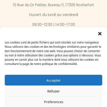
10 Rue du Dr Peltier, Bureau 11, 17300 Rochefort
Ouvert du lundi au vendredi
09:30–12:00 | 14:00–17:00
05 46 87 59 36
Les cookies sont de petits fichiers qui sont stockés sur votre navigateur.
Inscrivez-vous
Nous utilisons des cookies et des technologies similaires pour garantir le
bon fonctionnement de notre site web. Vous pouvez choisir de consentir
à notre newsletter
ou non à notre utilisation des cookies grâce aux options ci-dessous. Vous
Email
pouvez en savoir plus sur la manière dont nous utilisons les cookies en
consultant la page de notre politique de confidentialité.
Accepter
Refuser
Le Bégonia d’Or 2024
Création par
Adelysnet
Preferences