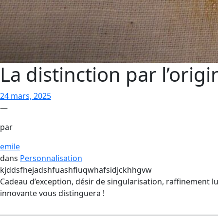
La distinction par l’origi
24 mars, 2025
—
par
emile
dans
Personnalisation
kjddsfhejadshfuashfiuqwhafsidjckhhgvw
Cadeau d’exception, désir de singularisation, raffinement lux
innovante vous distinguera !