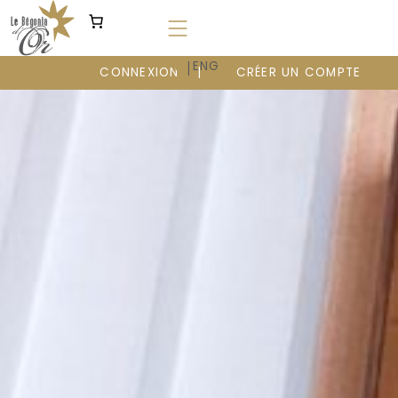
Aller
au
contenu
|
FR
ENG
CONNEXION
CRÉER UN COMPTE