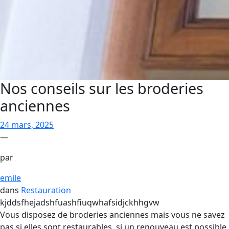
Nos conseils sur les broderies
anciennes
24 mars, 2025
—
par
emile
dans
Restauration
kjddsfhejadshfuashfiuqwhafsidjckhhgvw
Vous disposez de broderies anciennes mais vous ne savez
pas si elles sont restaurables, si un renouveau est possible.