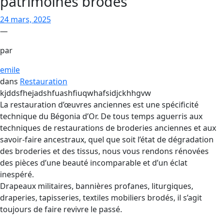
patrimoines brodés
24 mars, 2025
—
par
emile
dans
Restauration
kjddsfhejadshfuashfiuqwhafsidjckhhgvw
La restauration d’œuvres anciennes est une spécificité
technique du Bégonia d’Or. De tous temps aguerris aux
techniques de restaurations de broderies anciennes et aux
savoir-faire ancestraux, quel que soit l’état de dégradation
des broderies et des tissus, nous vous rendons rénovées
des pièces d’une beauté incomparable et d’un éclat
inespéré.
Drapeaux militaires, bannières profanes, liturgiques,
draperies, tapisseries, textiles mobiliers brodés, il s’agit
toujours de faire revivre le passé.