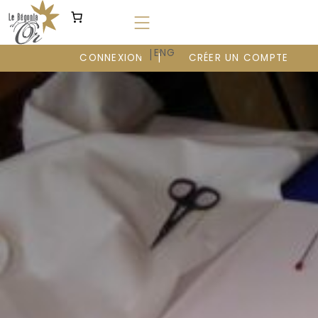
Aller
au
contenu
|
FR
ENG
CONNEXION
CRÉER UN COMPTE