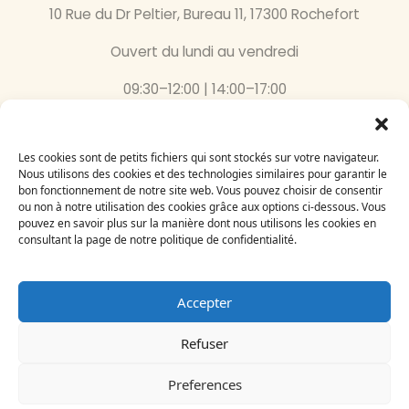
10 Rue du Dr Peltier, Bureau 11, 17300 Rochefort
Ouvert du lundi au vendredi
09:30–12:00 | 14:00–17:00
05 46 87 59 36
Les cookies sont de petits fichiers qui sont stockés sur votre navigateur.
Inscrivez-vous
Nous utilisons des cookies et des technologies similaires pour garantir le
bon fonctionnement de notre site web. Vous pouvez choisir de consentir
à notre newsletter
ou non à notre utilisation des cookies grâce aux options ci-dessous. Vous
Email
pouvez en savoir plus sur la manière dont nous utilisons les cookies en
consultant la page de notre politique de confidentialité.
Accepter
Refuser
Le Bégonia d’Or 2024
Création par
Adelysnet
Preferences