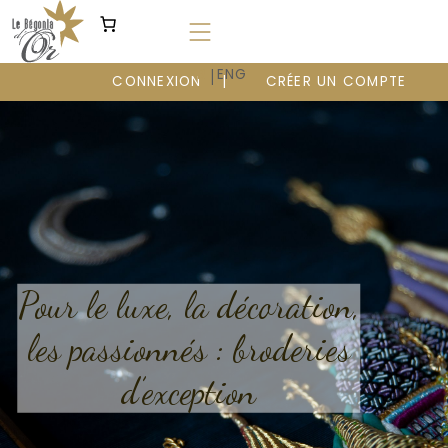
Aller
au
contenu
|
FR
ENG
CONNEXION
CRÉER UN COMPTE
Pour le luxe, la décoration,
les passionnés : broderies
d’exception