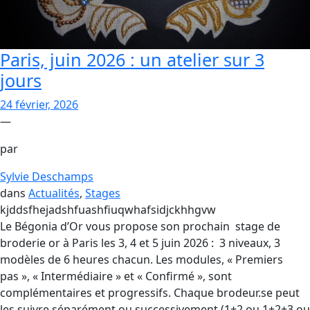
Paris, juin 2026 : un atelier sur 3
jours
24 février, 2026
—
par
Sylvie Deschamps
dans
Actualités
, 
Stages
kjddsfhejadshfuashfiuqwhafsidjckhhgvw
Le Bégonia d’Or vous propose son prochain stage de
broderie or à Paris les 3, 4 et 5 juin 2026 : 3 niveaux, 3
modèles de 6 heures chacun. Les modules, « Premiers
pas », « Intermédiaire » et « Confirmé », sont
complémentaires et progressifs. Chaque brodeur.se peut
les suivre séparément ou successivement (1+2 ou 1+2+3 ou