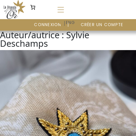
Aller
au
contenu
|
FR
ENG
CONNEXION
CRÉER UN COMPTE
Auteur/autrice :
Sylvie
Deschamps