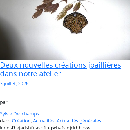
Deux nouvelles créations joaillières
dans notre atelier
3 juillet, 2026
—
par
Sylvie Deschamps
dans
Création
, 
Actualités
, 
Actualités générales
kjddsfhejadshfuashfiuqwhafsidjckhhgvw