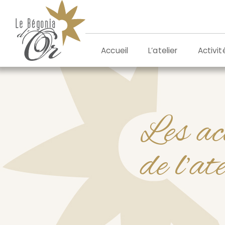
Aller
au
contenu
L’atelier
Activit
Accueil
Les ac
de l’at