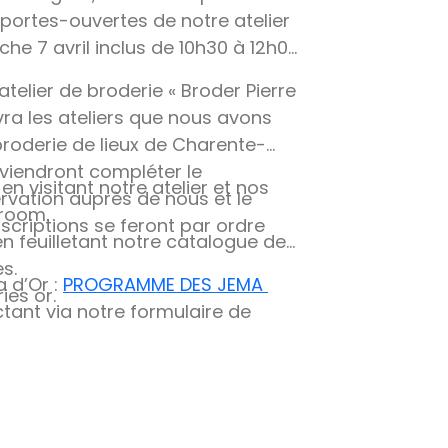
es portes-ouvertes de notre atelier
che 7 avril inclus de 10h30 à 12h00
atelier de broderie « Broder Pierre
ivra les ateliers que nous avons
 broderie de lieux de Charente-
viendront compléter le
 en visitant notre atelier et nos
servation auprès de nous et le
wroom.
nscriptions se feront par ordre
n feuilletant notre catalogue de
s.
a d’Or :
PROGRAMME DES JEMA
ies or.
ant via notre formulaire de