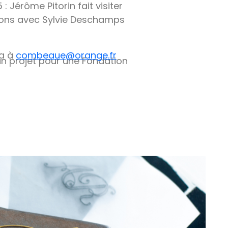
 Jérôme Pitorin fait visiter
nvirons avec Sylvie Deschamps
la à
combeaue@orange.fr
n projet pour une Fondation
rs d’une biennale à Venise du 1er au
os stagiaires …