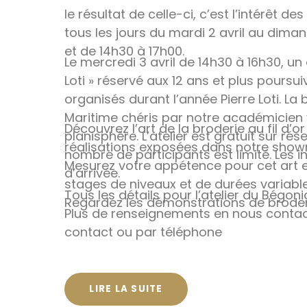
le résultat de celle-ci, c’est l’intérêt d
tous les jours du mardi 2 avril au diman
et de 14h30 à 17h00.
Le mercredi 3 avril de 14h30 à 16h30, un 
Loti » réservé aux 12 ans et plus poursu
organisés durant l’année Pierre Loti. La
Maritime chéris par notre académicien 
Découvrez l’art de la broderie au fil d’or
planisphère. L’atelier est gratuit sur ré
réalisations exposées dans notre sho
nombre de participants est limité. Les i
Mesurez votre appétence pour cet art e
d’arrivée.
stages de niveaux et de durées variable
Tous les détails pour l’atelier du Bégoni
Regardez les démonstrations de broder
Plus de renseignements en nous contact
contact ou par téléphone
LIRE LA SUITE