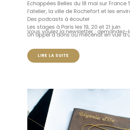
Echappées Belles du 18 mai sur France 5 :
l’atelier, la ville de Rochefort et les e
Des podcasts à écouter
Les stages à Paris les 19, 20 et 21 juin
Vous voulez la newsletter : demandez-
Un appel à dons ou mécénat en vue d’u
dédiée à l’art, vitrine exceptionnelle lo
30 septembre
LIRE LA SUITE
Et, comme toujours, l’oeuvre d’une de n