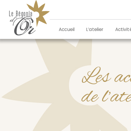
Aller
au
contenu
L’atelier
Activit
Accueil
Les ac
de l’at