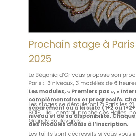
Prochain stage à Paris
2025
Le Bégonia d’Or vous propose son proc
Paris : 3 niveaux, 3 modèles de 6 heure
Les modules, « Premiers pas », « Inter
complémentaires et progressifs. C
Les stages se dérouleront à Paris les 21
séparément ou à la suite (1+2 ou 1+2+
SOIE, , lieu central, proche des Halles, n
niveau et de sa disponibilité. Chaque
Grands Boulevards.
des modules choisis à l’inscription.
Les tarifs sont dégressifs si vous vous 