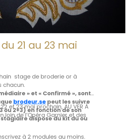
 du 21 au 23 mai
hain stage de broderie or à
s chacun.
médiaire » et « Confirmé », sont
haque
brodeur.se
peut les suivre
, 22 et 23 mai prochain, AU VER À
3 ou 2+3) en fonction de son
on loin de l’Opéra Garnier et des
 stagiaire dispose du kit du ou
inscrivez à 2 modules au moins.