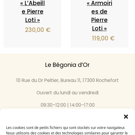
« L’Abeill
« Armoiri
e Pierre
es de
Loti »
Pierre
Loti »
230,00
€
119,00
€
Le Bégonia d’Or
10 Rue du Dr Peltier, Bureau 11, 17300 Rochefort
Ouvert du lundi au vendredi
09:30–12:00 | 14:00–17:00
05 46 87 59 36
Les cookies sont de petits fichiers qui sont stockés sur votre navigateur.
Inscrivez-vous
Nous utilisons des cookies et des technologies similaires pour garantir le