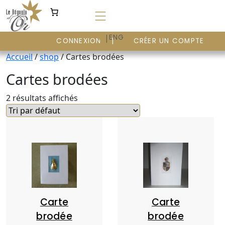
Aller
au
contenu
|
FR
ENG
CONNEXION
CRÉER UN COMPTE
Accueil
/
shop
/ Cartes brodées
Cartes brodées
2 résultats affichés
Carte
Carte
brodée
brodée