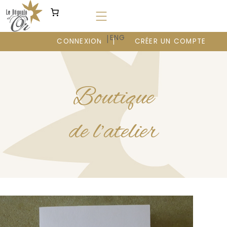
Aller
au
contenu
|
FR
ENG
CONNEXION
CRÉER UN COMPTE
Boutique
de l’atelier