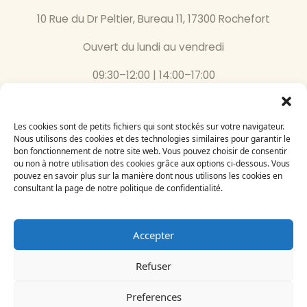
10 Rue du Dr Peltier, Bureau 11, 17300 Rochefort
Ouvert du lundi au vendredi
09:30–12:00 | 14:00–17:00
05 46 87 59 36
Les cookies sont de petits fichiers qui sont stockés sur votre navigateur.
Inscrivez-vous
Nous utilisons des cookies et des technologies similaires pour garantir le
bon fonctionnement de notre site web. Vous pouvez choisir de consentir
à notre newsletter
ou non à notre utilisation des cookies grâce aux options ci-dessous. Vous
Email
pouvez en savoir plus sur la manière dont nous utilisons les cookies en
consultant la page de notre politique de confidentialité.
Accepter
Refuser
Le Bégonia d’Or 2024
Création par
Adelysnet
Preferences