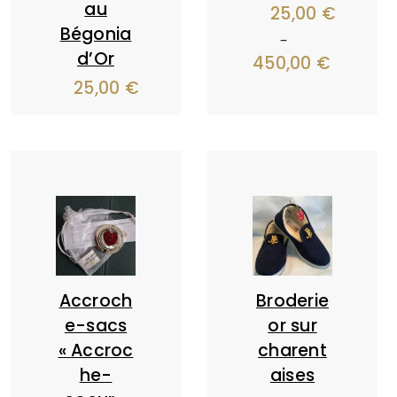
au
25,00
€
Bégonia
–
d’Or
450,00
€
25,00
€
Accroch
Broderie
e-sacs
or sur
« Accroc
charent
he-
aises