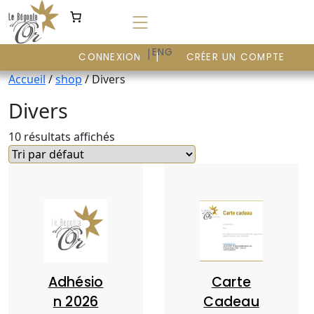
Aller
au
contenu
|
FR
ENG
CONNEXION
CRÉER UN COMPTE
Accueil
/
shop
/ Divers
Divers
10 résultats affichés
Adhésio
Carte
n 2026
Cadeau