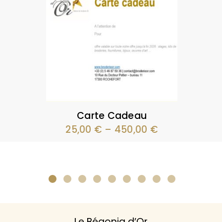
Carte Cadeau
25,00
€
–
450,00
€
Le Bégonia d’Or