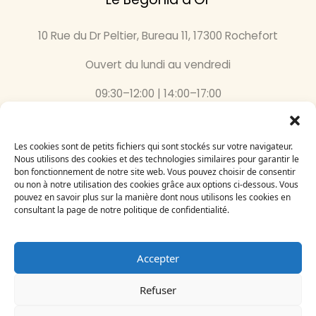
10 Rue du Dr Peltier, Bureau 11, 17300 Rochefort
Ouvert du lundi au vendredi
09:30–12:00 | 14:00–17:00
05 46 87 59 36
Les cookies sont de petits fichiers qui sont stockés sur votre navigateur.
Inscrivez-vous
Nous utilisons des cookies et des technologies similaires pour garantir le
bon fonctionnement de notre site web. Vous pouvez choisir de consentir
à notre newsletter
ou non à notre utilisation des cookies grâce aux options ci-dessous. Vous
Email
pouvez en savoir plus sur la manière dont nous utilisons les cookies en
consultant la page de notre politique de confidentialité.
Accepter
Refuser
Le Bégonia d’Or 2024
Création par
Adelysnet