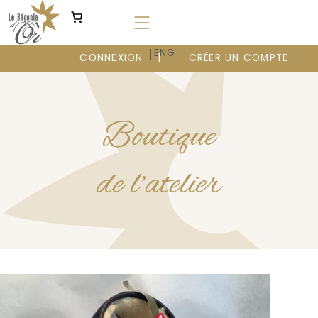
Aller
au
contenu
|
FR
ENG
CONNEXION
CRÉER UN COMPTE
Boutique
de l’atelier