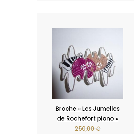
initial
actuel
était :
est :
179,00 €.
90,00 €.
Broche « Les Jumelles
de Rochefort piano »
250,00
€