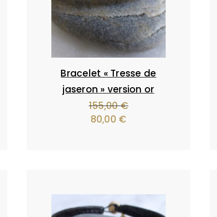
Bracelet « Tresse de
jaseron » version or
155,00
€
Le
80,00
€
Le
prix
prix
initial
actuel
était :
est :
155,00 €.
80,00 €.