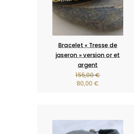
Bracelet « Tresse de
jaseron » version or et
argent
155,00
€
Le
80,00
€
Le
prix
prix
initial
actuel
était :
est :
155,00 €.
80,00 €.