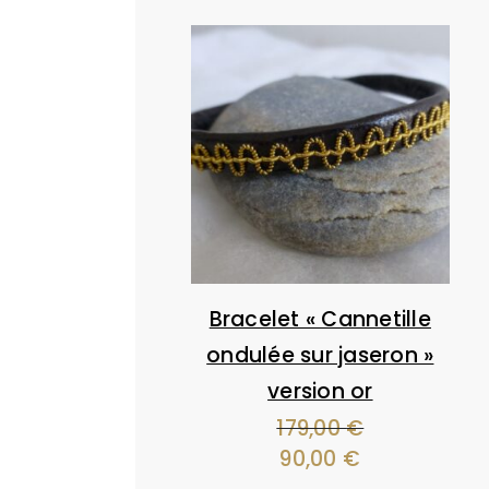
Bracelet « Cannetille
ondulée sur jaseron »
version or
179,00
€
Le
90,00
€
Le
prix
prix