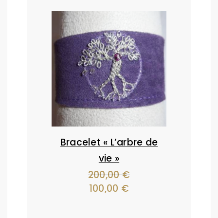
Bracelet « L’arbre de
vie »
200,00
€
Le
100,00
€
Le
prix
prix
initial
actuel