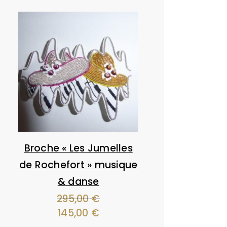
Broche « Les Jumelles
de Rochefort » musique
& danse
295,00
€
Le
145,00
€
Le
prix
prix