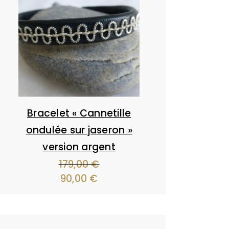
Bracelet « Cannetille
ondulée sur jaseron »
version argent
179,00
€
Le
90,00
€
Le
prix
prix
initial
actuel
était :
est :
179,00 €.
90,00 €.