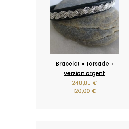
Bracelet « Torsade »
version argent
240,00
€
Le
120,00
€
Le
prix
prix
initial
actuel
était :
est :
240,00 €.
120,00 €.