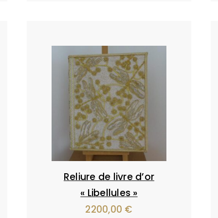
était :
est :
200,00 €.
100,00 €.
Reliure de livre d’or
« Libellules »
2200,00
€