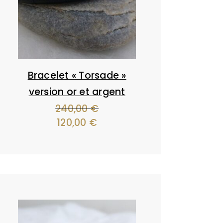
Bracelet « Torsade »
version or et argent
240,00
€
Le
120,00
€
Le
prix
prix
initial
actuel
était :
est :
240,00 €.
120,00 €.