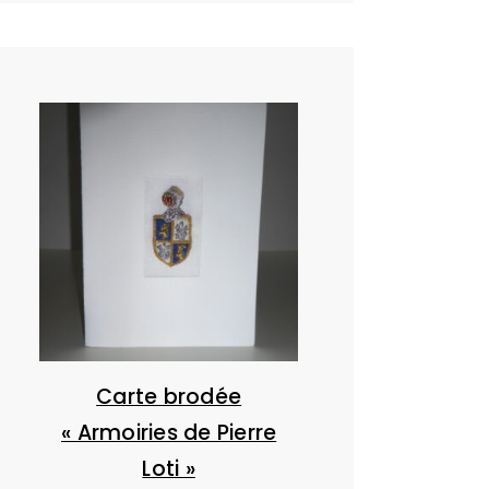
initial
actuel
était :
est :
295,00 €.
145,00 €.
Carte brodée
« Armoiries de Pierre
Loti »