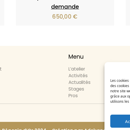
demande
650,00
€
Menu
t
L’atelier
Activités
Les cookies 
Actualités
des cookies 
Stages
notre site w
Pros
grâce aux op
utilisons le
Ema
Ac