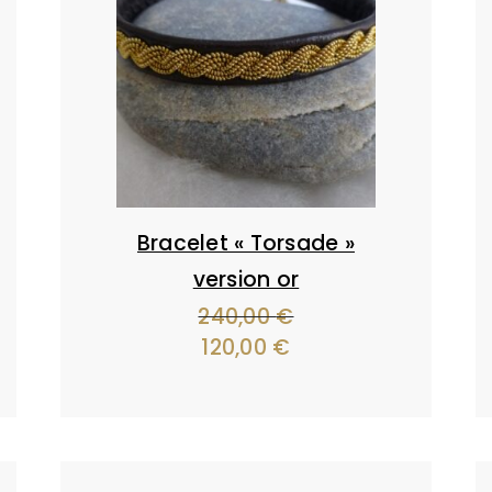
Bracelet « Torsade »
version or
240,00
€
Le
120,00
€
Le
prix
prix
initial
actuel
était :
est :
240,00 €.
120,00 €.