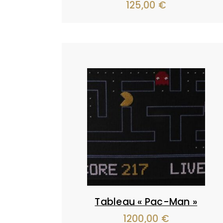
Le
125,00
€
Le
prix
prix
initial
actuel
était :
est :
250,00 €.
125,00 €.
Tableau « Pac-Man »
1200,00
€