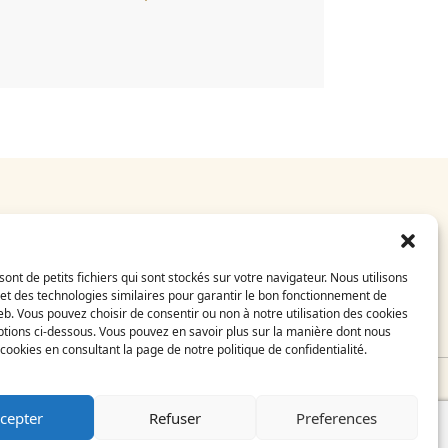
E-Shop
CGV
sont de petits fichiers qui sont stockés sur votre navigateur. Nous utilisons
Mentions légales
et des technologies similaires pour garantir le bon fonctionnement de
FAQ
eb. Vous pouvez choisir de consentir ou non à notre utilisation des cookies
Contact
tions ci-dessous. Vous pouvez en savoir plus sur la manière dont nous
s cookies en consultant la page de notre politique de confidentialité.
il
cepter
Refuser
Preferences