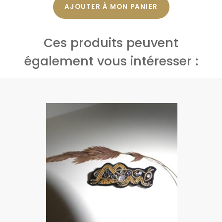
initial
actuel
AJOUTER À MON PANIER
était :
est :
Ces produits peuvent
250,00 €.
125,00 €.
également vous intéresser :