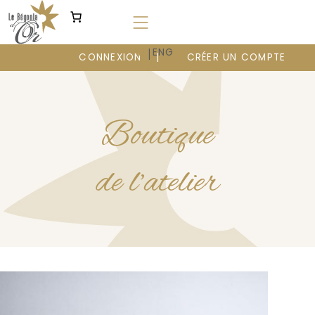
Aller
au
contenu
|
FR
ENG
CONNEXION
CRÉER UN COMPTE
Boutique
de l’atelier