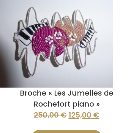
Broche « Les Jumelles de
Rochefort piano »
Le
Le
250,00
€
125,00
€
prix
prix