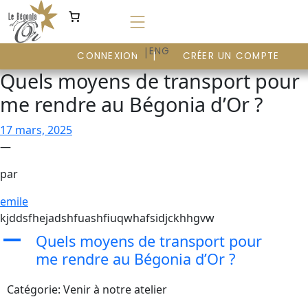
Aller
au
contenu
|
FR
ENG
CONNEXION
CRÉER UN COMPTE
Quels moyens de transport pour
me rendre au Bégonia d’Or ?
17 mars, 2025
—
par
emile
kjddsfhejadshfuashfiuqwhafsidjckhhgvw
A
Quels moyens de transport pour
me rendre au Bégonia d’Or ?
Catégorie: Venir à notre atelier