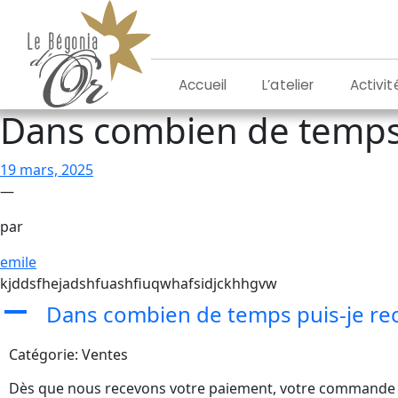
Aller
au
contenu
L’atelier
Activit
Accueil
Dans combien de temps
19 mars, 2025
—
par
emile
kjddsfhejadshfuashfiuqwhafsidjckhhgvw
Dans combien de temps puis-je r
A
Catégorie: Ventes
Dès que nous recevons votre paiement, votre commande 