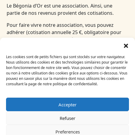
Le Bégonia d’Or est une association. Ainsi, une
partie de nos revenus provient des cotisations.
Pour faire vivre notre association, vous pouvez
adhérer (cotisation annuelle 25 €, obligatoire pour
toute inscription aux stages à partir de 3 heures).
Les cookies sont de petits fichiers qui sont stockés sur votre navigateur.
Inscrivez-vous
Nous utilisons des cookies et des technologies similaires pour garantir le
bon fonctionnement de notre site web. Vous pouvez choisir de consentir
à notre newsletter
ou non à notre utilisation des cookies grâce aux options ci-dessous. Vous
Email
pouvez en savoir plus sur la manière dont nous utilisons les cookies en
consultant la page de notre politique de confidentialité.
A
Pourquoi dois-je adhérer si je suis
un stage ?
Accepter
Catégorie: Adhésions et dons
Refuser
Le Bégonia d’Or est une association. Ainsi, une partie
de nos revenus provient des cotisations.
Preferences