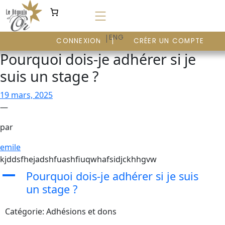
Aller
au
contenu
|
FR
ENG
CONNEXION
CRÉER UN COMPTE
Pourquoi dois-je adhérer si je
suis un stage ?
19 mars, 2025
—
par
emile
kjddsfhejadshfuashfiuqwhafsidjckhhgvw
A
Pourquoi dois-je adhérer si je suis
un stage ?
Catégorie: Adhésions et dons