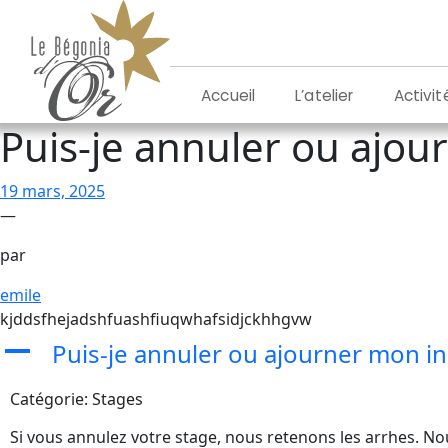
Aller
au
contenu
L’atelier
Activit
Accueil
Puis-je annuler ou ajou
19 mars, 2025
—
par
emile
kjddsfhejadshfuashfiuqwhafsidjckhhgvw
Puis-je annuler ou ajourner mon in
A
Catégorie: Stages
Si vous annulez votre stage, nous retenons les arrhes. N