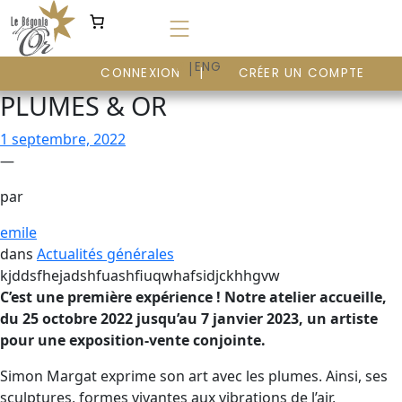
Aller
au
contenu
|
FR
ENG
CONNEXION
CRÉER UN COMPTE
PLUMES & OR
1 septembre, 2022
—
par
emile
dans
Actualités générales
kjddsfhejadshfuashfiuqwhafsidjckhhgvw
C’est une première expérience ! Notre atelier accueille,
du 25 octobre 2022 jusqu’au 7 janvier 2023, un artiste
pour une exposition-vente conjointe.
Simon Margat exprime son art avec les plumes. Ainsi, ses
sculptures, formes vivantes aux vibrations de l’air,