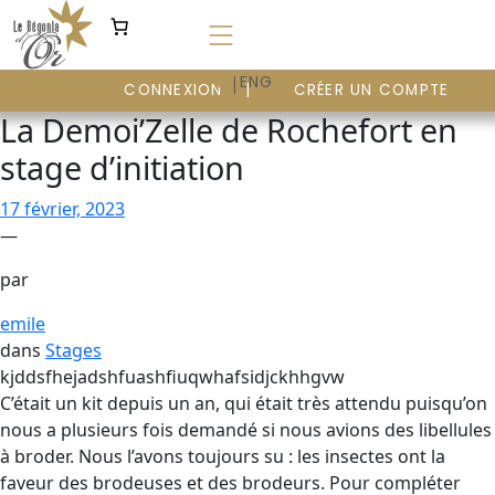
Aller
au
contenu
|
FR
ENG
CONNEXION
CRÉER UN COMPTE
La Demoi’Zelle de Rochefort en
stage d’initiation
17 février, 2023
—
par
emile
dans
Stages
kjddsfhejadshfuashfiuqwhafsidjckhhgvw
C’était un kit depuis un an, qui était très attendu puisqu’on
nous a plusieurs fois demandé si nous avions des libellules
à broder. Nous l’avons toujours su : les insectes ont la
faveur des brodeuses et des brodeurs. Pour compléter