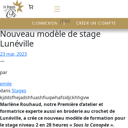
Aller
au
contenu
|
FR
ENG
CONNEXION
CRÉER UN COMPTE
Nouveau modèle de stage
Lunéville
23 mai, 2023
—
par
emile
dans
Stages
kjddsfhejadshfuashfiuqwhafsidjckhhgvw
Marlène Rouhaud, notre Première d’atelier et
formatrice experte aussi en broderie au crochet de
Lunéville, a crée ce nouveau modèle de formation pour
le stage niveau 2 en 28 heures «
Sous la Canopée
».