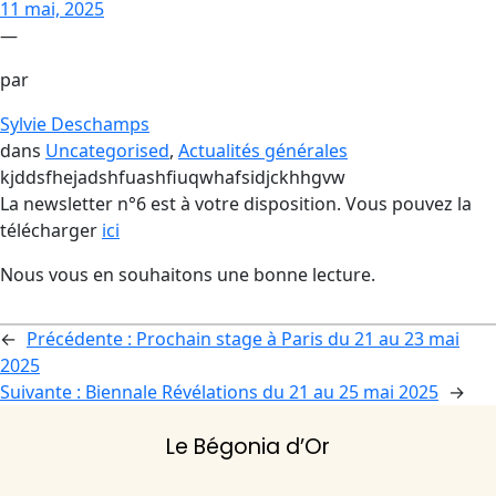
11 mai, 2025
—
par
Sylvie Deschamps
dans
Uncategorised
, 
Actualités générales
kjddsfhejadshfuashfiuqwhafsidjckhhgvw
La newsletter n°6 est à votre disposition. Vous pouvez la
télécharger
ici
Nous vous en souhaitons une bonne lecture.
←
Précédente :
Prochain stage à Paris du 21 au 23 mai
2025
Suivante :
Biennale Révélations du 21 au 25 mai 2025
→
Le Bégonia d’Or