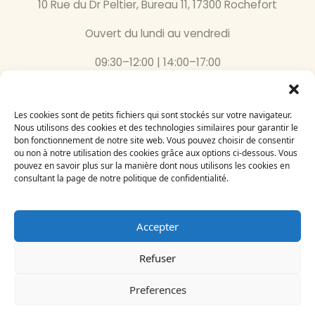
10 Rue du Dr Peltier, Bureau 11, 17300 Rochefort
Ouvert du lundi au vendredi
09:30–12:00 | 14:00–17:00
05 46 87 59 36
Les cookies sont de petits fichiers qui sont stockés sur votre navigateur.
Inscrivez-vous
Nous utilisons des cookies et des technologies similaires pour garantir le
bon fonctionnement de notre site web. Vous pouvez choisir de consentir
à notre newsletter
ou non à notre utilisation des cookies grâce aux options ci-dessous. Vous
Email
pouvez en savoir plus sur la manière dont nous utilisons les cookies en
consultant la page de notre politique de confidentialité.
Accepter
Refuser
Le Bégonia d’Or 2024
Création par
Adelysnet
Preferences