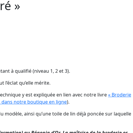
ré »
nt à qualifié (niveau 1, 2 et 3).
 l’éclat qu’elle mérite.
chnique y est expliquée en lien avec notre livre
« Broderie
 dans notre boutique en ligne
).
 modèle, ainsi qu’une toile de lin déjà poncée sur laquelle
ormation) au Bégonia d’Or. La maîtrise de la broderie or,