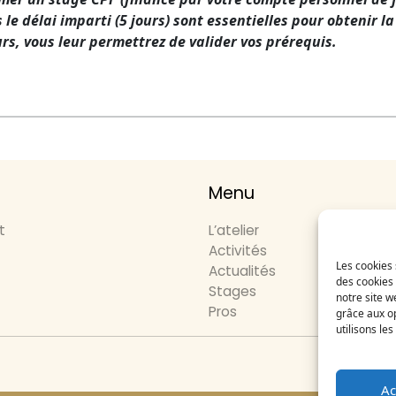
 le délai imparti (5 jours) sont essentielles pour obtenir l
s, vous leur permettrez de valider vos prérequis.
Menu
t
L’atelier
Activités
Les cookies 
Actualités
des cookies 
Stages
notre site w
Pros
grâce aux op
utilisons le
Ema
Ac