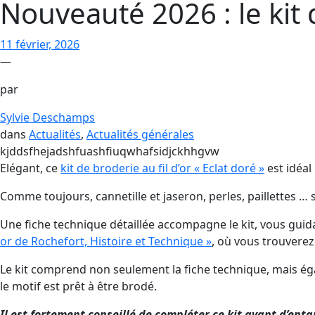
Nouveauté 2026 : le kit 
11 février, 2026
—
par
Sylvie Deschamps
dans
Actualités
, 
Actualités générales
kjddsfhejadshfuashfiuqwhafsidjckhhgvw
Elégant, ce
kit de broderie au fil d’or « Eclat doré »
est idéal
Comme toujours, cannetille et jaseron, perles, paillettes … s
Une fiche technique détaillée accompagne le kit, vous guida
or de Rochefort, Histoire et Technique »
, où vous trouverez
Le kit comprend non seulement la fiche technique, mais égal
le motif est prêt à être brodé.
Il est fortement conseillé de compléter ce kit avant d’ent