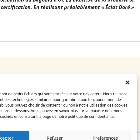
a certification. En réalisant préalablement « Éclat Doré »
E-Shop
CGV
sont de petits fichiers qui sont stockés sur votre navigateur. Nous utilisons
Mentions légales
et des technologies similaires pour garantir le bon fonctionnement de
FAQ
eb. Vous pouvez choisir de consentir ou non à notre utilisation des cookies
Contact
tions ci-dessous. Vous pouvez en savoir plus sur la manière dont nous
s cookies en consultant la page de notre politique de confidentialité.
il
cepter
Refuser
Preferences