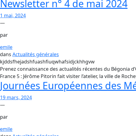
Newsletter n° 4 de mai 2024
1 mai, 2024
—
par
emile
dans
Actualités générales
kjddsfhejadshfuashfiuqwhafsidjckhhgvw
Prenez connaissance des actualités récentes du Bégonia d’Or
France 5 : Jérôme Pitorin fait visiter l’atelier, la ville de
Journées Européennes des Mét
19 mars, 2024
—
par
emile