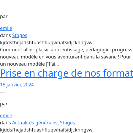
—
par
emile
dans
Stages
kjddsfhejadshfuashfiuqwhafsidjckhhgvw
Comment allier plaisir, apprentissage, pédagogie, progress
nouveau modèle en vous aventurant dans la savane ! Pour l
un nouveau modèle J’T’ai…
Prise en charge de nos forma
15 janvier, 2024
—
par
emile
dans
Actualités générales
, 
Stages
kjddsfhejadshfuashfiuqwhafsidjckhhgvw