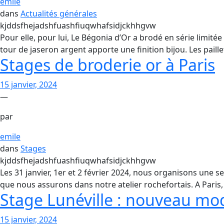
emile
dans
Actualités générales
kjddsfhejadshfuashfiuqwhafsidjckhhgvw
Pour elle, pour lui, Le Bégonia d’Or a brodé en série limitée
tour de jaseron argent apporte une finition bijou. Les paill
Stages de broderie or à Paris
15 janvier, 2024
—
par
emile
dans
Stages
kjddsfhejadshfuashfiuqwhafsidjckhhgvw
Les 31 janvier, 1er et 2 février 2024, nous organisons une 
que nous assurons dans notre atelier rochefortais. A Paris
Stage Lunéville : nouveau mo
15 janvier, 2024