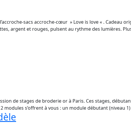
 l’accroche-sacs accroche-cœur » Love is love « . Cadeau origi
ettes, argent et rouges, pulsent au rythme des lumières. Plu
session de stages de broderie or à Paris. Ces stages, début
, 2 modules s’offrent à vous : un module débutant (niveau 1
dèle