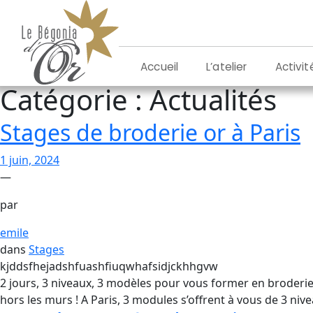
Aller
au
contenu
L’atelier
Activit
Accueil
Catégorie :
Actualités
Stages de broderie or à Paris
1 juin, 2024
—
par
emile
dans
Stages
kjddsfhejadshfuashfiuqwhafsidjckhhgvw
2 jours, 3 niveaux, 3 modèles pour vous former en broderie
hors les murs ! A Paris, 3 modules s’offrent à vous de 3 niv