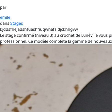
par
emile
dans
Stages
kjddsfhejadshfuashfiuqwhafsidjckhhgvw
Le stage confirmé (niveau 3) au crochet de Lunéville vous p
professionnel. Ce modèle complète la gamme de nouveaux m