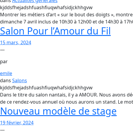
dans
Actualités générales
kjddsfhejadshfuashfiuqwhafsidjckhhgvw
Montrer les métiers d’art « sur le bout des doigts », montrer 
dimanche 7 avril inclus de 10h30 à 12h00 et de 14h30 à 17h0
Salon Pour l’Amour du Fil
15 mars, 2024
—
par
emile
dans
Salons
kjddsfhejadshfuashfiuqwhafsidjckhhgvw
Dans le titre du salon nantais, il y a AMOUR. Nous avons d
de ce rendez-vous annuel où nous aurons un stand. Le mot
Nouveau modèle de stage
19 février, 2024
—