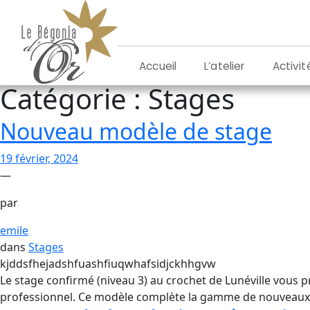
Aller
au
contenu
L’atelier
Activit
Accueil
Catégorie :
Stages
Nouveau modèle de stage
19 février, 2024
—
par
emile
dans
Stages
kjddsfhejadshfuashfiuqwhafsidjckhhgvw
Le stage confirmé (niveau 3) au crochet de Lunéville vous p
professionnel. Ce modèle complète la gamme de nouveaux m