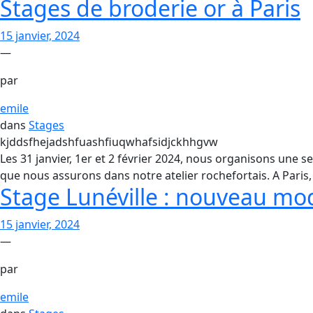
Stages de broderie or à Paris
15 janvier, 2024
—
par
emile
dans
Stages
kjddsfhejadshfuashfiuqwhafsidjckhhgvw
Les 31 janvier, 1er et 2 février 2024, nous organisons une 
que nous assurons dans notre atelier rochefortais. A Paris
Stage Lunéville : nouveau mo
15 janvier, 2024
—
par
emile