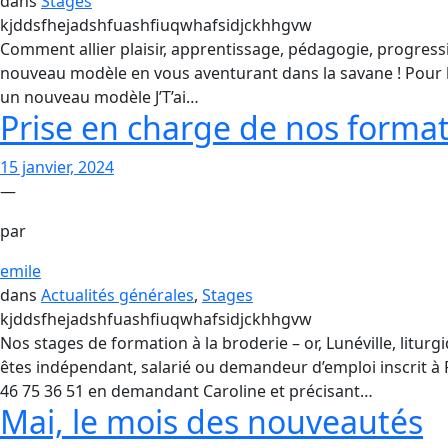
dans
Stages
kjddsfhejadshfuashfiuqwhafsidjckhhgvw
Comment allier plaisir, apprentissage, pédagogie, progress
nouveau modèle en vous aventurant dans la savane ! Pour l
un nouveau modèle J’T’ai…
Prise en charge de nos forma
15 janvier, 2024
—
par
emile
dans
Actualités générales
, 
Stages
kjddsfhejadshfuashfiuqwhafsidjckhhgvw
Nos stages de formation à la broderie – or, Lunéville, liturgi
êtes indépendant, salarié ou demandeur d’emploi inscrit à F
46 75 36 51 en demandant Caroline et précisant…
Mai, le mois des nouveautés