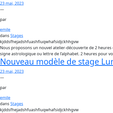
23 mai, 2023
—
par
emile
dans
Stages
kjddsfhejadshfuashfiuqwhafsidjckhhgvw
Nous proposons un nouvel atelier-découverte de 2 heures en 
signe astrologique ou lettre de l’alphabet. 2 heures pour v
Nouveau modèle de stage Lun
23 mai, 2023
—
par
emile
dans
Stages
kjddsfhejadshfuashfiuqwhafsidjckhhgvw