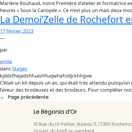
Marlène Rouhaud, notre Première d’atelier et formatrice ex
heures « Sous la Canopée ». Ce n’est plus un mais deux mod
La Demoi’Zelle de Rochefort en
17 février, 2023
—
par
emile
dans
Stages
kjddsfhejadshfuashfiuqwhafsidjckhhgvw
C’était un kit depuis un an, qui était très attendu puisqu’on
faveur des brodeuses et des brodeurs. Pour compléter notre 
←
Page précédente
Le Bégonia d’Or
10 Rue du Dr Peltier, Bureau 11, 17300 Rochefor
Ouvert du lundi au vendredi