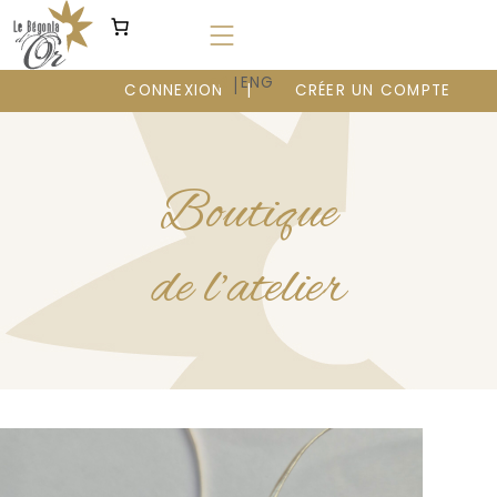
Aller
au
contenu
|
FR
ENG
CONNEXION
CRÉER UN COMPTE
Boutique
de l’atelier