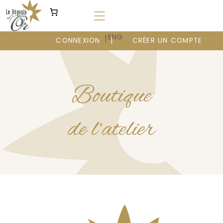
Aller
au
contenu
|
FR
ENG
CONNEXION
CRÉER UN COMPTE
Boutique
de l’atelier